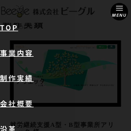
MENU
制作実績
TOP
Portfolio
事業内容
制作実績
会社概要
就労継続支援A型・B型事業所アリ
沿革