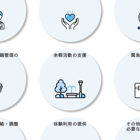
銭管理の
余暇活動の
支援
緊
絡・
調整
体験利用の
提供
その
必要