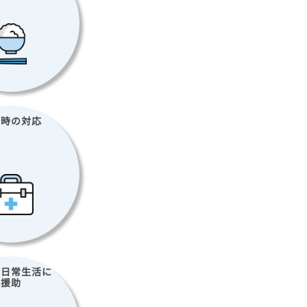
急時の
対応
他日常生活に
な援助